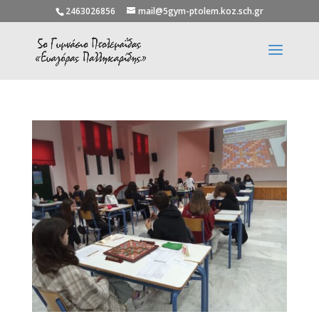
2463026856
mail@5gym-ptolem.koz.sch.gr