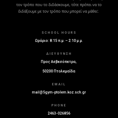
τον τρόπο που το διδάσκουμε, τότε πρέπει να το
διδάξουμε με τον τρόπο που μπορεί να μάθει’.
SCHOOL HOURS
Ωράριο: 8:15 π.μ. – 2:10 μ.μ.
ΔΙΕΎΘΥΝΣΗ
Προς Ασβεσόπετρα,
50200 Πτολεμαΐδα
EMAIL
mail@5gym-ptolem.koz.sch.gr
PHONE
2463-026856