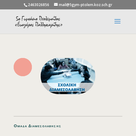
2463026856
mail@5gym-ptolem.koz.sch.gr
Ομάδα Διαμεσολάβησης