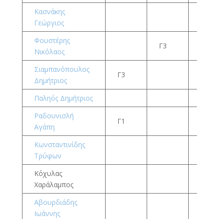
Κασνάκης
Γεώργιος
Φουστέρης
Γ3
Νικόλαος
Σιαμπανόπουλος
Γ3
Δημήτριος
Παληός Δημήτριος
Ραδουνισλή
Γ1
Αγάπη
Κωνσταντινίδης
Τρύφων
Κόχυλας
Χαράλαμπος
Αβουρδιάδης
Ιωάννης