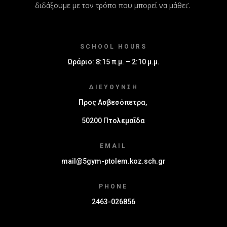
διδάξουμε με τον τρόπο που μπορεί να μάθει’.
SCHOOL HOURS
Ωράριο: 8:15 π.μ. – 2:10 μ.μ.
ΔΙΕΎΘΥΝΣΗ
Προς Ασβεσόπετρα,
50200 Πτολεμαΐδα
EMAIL
mail@5gym-ptolem.koz.sch.gr
PHONE
2463-026856