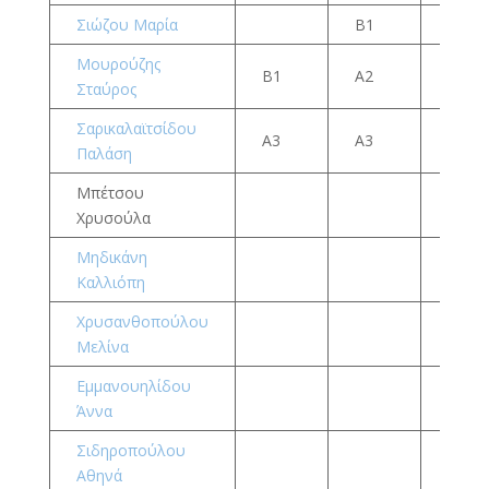
Σιώζου Μαρία
Β1
Α3
Μουρούζης
Β1
Α2
Σταύρος
Σαρικαλαϊτσίδου
Α3
Α3
Παλάση
Μπέτσου
Χρυσούλα
Μηδικάνη
Β2
Καλλιόπη
Χρυσανθοπούλου
Β3
Μελίνα
Εμμανουηλίδου
Γ1
Άννα
Σιδηροπούλου
Αθηνά