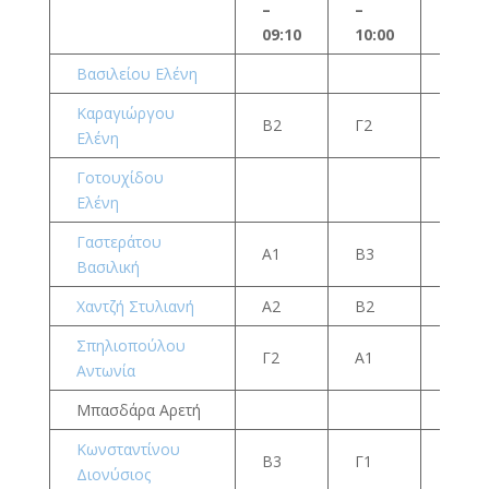
–
–
–
09:10
10:00
10:50
Βασιλείου Ελένη
Καραγιώργου
Β2
Γ2
Β1
Ελένη
Γοτουχίδου
Α2
Ελένη
Γαστεράτου
Α1
Β3
Βασιλική
Χαντζή Στυλιανή
Α2
Β2
Α1
Σπηλιοπούλου
Γ2
Α1
Γ3
Αντωνία
Μπασδάρα Αρετή
Κωνσταντίνου
Β3
Γ1
Γ2
Διονύσιος