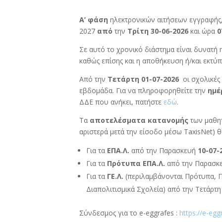
Α’ φάση
ηλεκτρονικών αιτήσεων εγγραφής,
2027
από
την
Τρίτη 30-06-2026
και ώρα
0
Σε αυτό το χρονικό διάστημα είναι δυνατή
καθώς επίσης και η αποθήκευση ή/και εκτύ
Από την
Τετάρτη 01-07-2026
οι σχολικές
εβδομάδα. Για να πληροφορηθείτε την
ημέ
ΔΔΕ που ανήκει, πατήστε
εδώ
.
Τα
αποτελέσματα κατανομής
των μαθη
αριστερά μετά την είσοδο μέσω TaxisNet) θα
Για τα
ΕΠΑ.Λ.
από την Παρασκευή
10-07-
Για τα
Πρότυπα ΕΠΑ.Λ.
από την Παρασκ
Για τα
ΓΕ.Λ.
(περιλαμβάνονται Πρότυπα, Π
Διαπολιτισμικά Σχολεία) από την Τετάρτη
Σύνδεσμος για το e-eggrafes :
https://e-egg