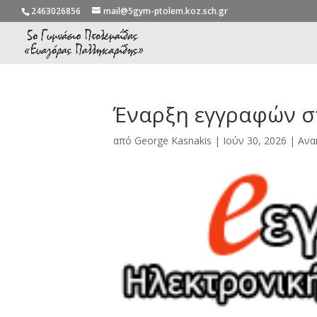
2463026856
mail@5gym-ptolem.koz.sch.gr
Έναρξη εγγραφών στ
από
George Kasnakis
|
Ιούν 30, 2026
|
Ανα