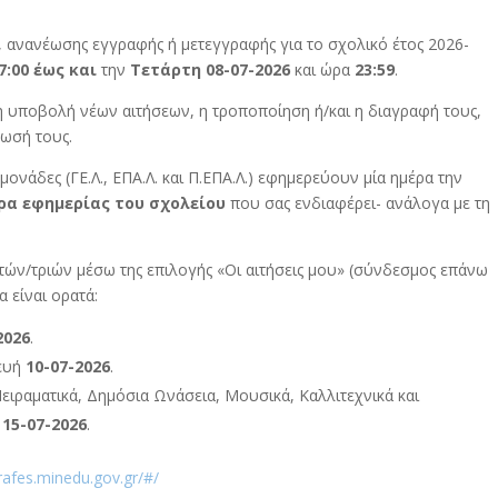
 ανανέωσης εγγραφής ή μετεγγραφής για το σχολικό έτος 2026-
7:00 έως και
την
Τετάρτη 08-07-2026
και ώρα
23:59
.
 η υποβολή νέων αιτήσεων, η τροποποίηση ή/και η διαγραφή τους,
πωσή τους.
 μονάδες (ΓΕ.Λ., ΕΠΑ.Λ. και Π.ΕΠΑ.Λ.) εφημερεύουν μία ημέρα την
ρα εφημερίας του σχολείου
που σας ενδιαφέρει- ανάλογα με τη
τών/τριών μέσω της επιλογής «Οι αιτήσεις μου» (σύνδεσμος επάνω
 είναι ορατά:
2026
.
ευή
10-07-2026
.
ειραματικά, Δημόσια Ωνάσεια, Μουσικά, Καλλιτεχνικά και
15-07-2026
.
rafes.minedu.gov.gr/#/