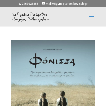
2463026856
mail@5gym-ptolem.koz.sch.gr