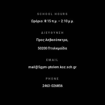
SCHOOL HOURS
Ωράριο: 8:15 π.μ. – 2:10 μ.μ.
ΔΙΕΎΘΥΝΣΗ
Προς Ασβεσόπετρα,
50200 Πτολεμαΐδα
EMAIL
mail@5gym-ptolem.koz.sch.gr
PHONE
2463-026856