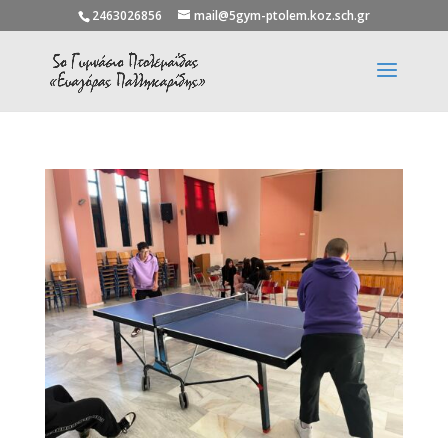
2463026856
mail@5gym-ptolem.koz.sch.gr