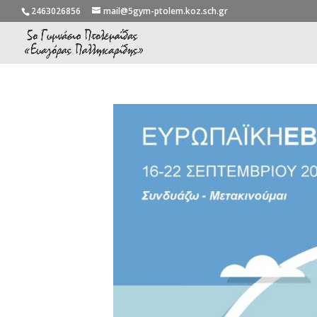
2463026856
mail@5gym-ptolem.koz.sch.gr