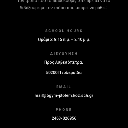
τον τρόπο που το διδάσκουμε, τότε πρέπει να το
διδάξουμε με τον τρόπο που μπορεί να μάθει’.
SCHOOL HOURS
Ωράριο: 8:15 π.μ. – 2:10 μ.μ.
ΔΙΕΎΘΥΝΣΗ
Προς Ασβεσόπετρα,
50200 Πτολεμαΐδα
EMAIL
mail@5gym-ptolem.koz.sch.gr
PHONE
2463-026856