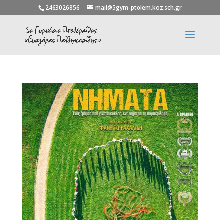
2463026856
mail@5gym-ptolem.koz.sch.gr