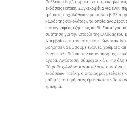
Παλληκαρίδης”, συμμετείχε στις εκδηλώσει
εκδόσεις Πατάκη. Συγκεκριμένα για έναν π
τμήματος ασχολήθηκαν με τα δυο βιβλία τη
καιρός της σοκολάτας», τα οποία αναφέροντ
η συγγραφέας έζησε ως παιδί. Επιστέγασμα
συζήτηση για την ιστορία της Ελλάδας του
Νοεμβρίου με τον ιστορικό κ. Κωνσταντίνο
βοήθησε να δώσουμε εικόνες, χρώματα και
έννοιες κλειδιά για την κατανόηση της περ
αγορά, Αντίσταση, σύμμαχοι κ.ά.). Την όλη
Πέτροβιτς-Ανδρουτσοπούλου», συντόνισε ο
εκδόσεων Πατάκη, ο οποίος μας μετέφερε και
μαθητές του τμήματος έμειναν κατενθουσια
εμπειρία.