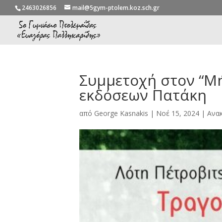
2463026856
mail@5gym-ptolem.koz.sch.gr
Συμμετοχή στον “Μή
εκδόσεων Πατάκη
από
George Kasnakis
|
Νοέ 15, 2024
|
Ανακ