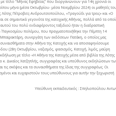
ς με τίτλο “Μήνας Εφηβείας” που διοργανώνουν για 14η χρονιά οι
ερίπου μήνα (μέσα Οκτωβρίου- μέσα Νοεμβρίου 2024) οι μαθητές το
ς Λότης Πέτροβιτς-Ανδρουτσοπούλου, «Τραγούδι για τρεις» και «Ο
αι σε σημαντικά γεγονότα της κατοχικής Αθήνας, πολλά από τα οποί
 αυτού του πολύ ενδιαφέροντος ταξιδιού ήταν η διαδραστική
 Β΄ Παγκοσμίου πολέμου, που πραγματοποιήθηκε την Πέμπτη 14
 Μπαϊρακτάρη, συνεργάτη των εκδόσεων Πατάκη, ο οποίος μας
 συναισθήματα στην Αθήνα της Κατοχής και να αποσαφηνίσουμε
ιόδου (28η Οκτωβρίου, ναζισμός, φασισμός, Κατοχή, λιμός, μαύρη
 εκδήλωση με τίτλο «Η Αθήνα της Κατοχής μέσα από βιβλία της Λότης
 κ. Δικαίος Χατζηπλής, συγγραφέας και υπεύθυνος εκδηλώσεων τω
 τις σκέψεις και τα συναισθήματα της ίδιας της συγγραφέως. Οι
σμένοι και ευχαριστούν τους υπεύθυνους για αυτήν την ξεχωριστή
Υπεύθυνη εκπαιδευτικός : Σπηλιοπούλου Αντω