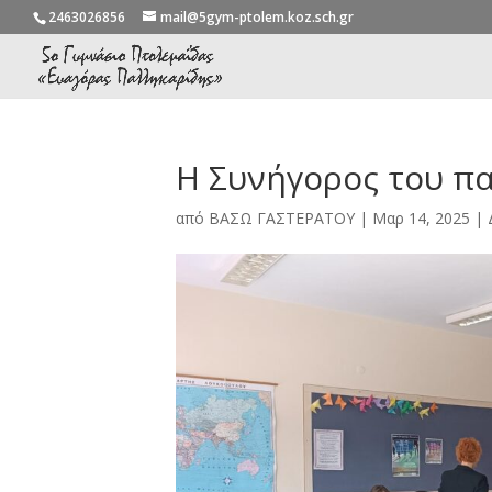
2463026856
mail@5gym-ptolem.koz.sch.gr
Η Συνήγορος του πα
από
ΒΑΣΩ ΓΑΣΤΕΡΑΤΟΥ
|
Μαρ 14, 2025
|