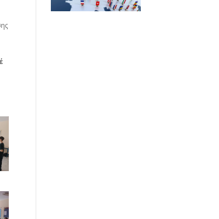
σης
έ