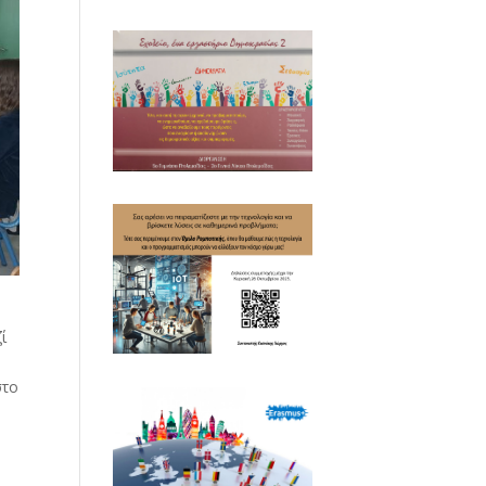
ί
στο