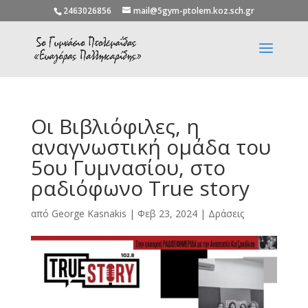
2463026856
mail@5gym-ptolem.koz.sch.gr
Οι Βιβλιόφιλες, η
αναγνωστική ομάδα του
5ου Γυμνασίου, στο
ραδιόφωνο True story
από
George Kasnakis
|
Φεβ 23, 2024
|
Δράσεις