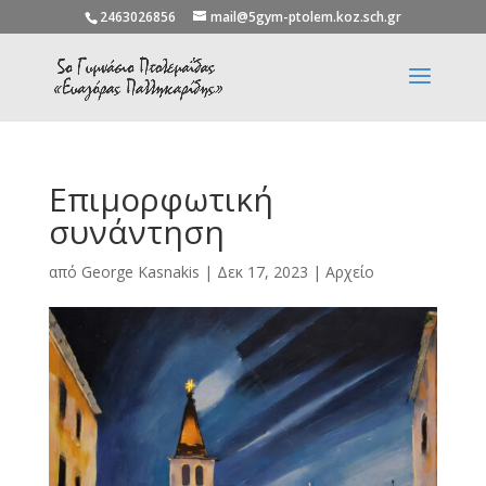
2463026856
mail@5gym-ptolem.koz.sch.gr
Επιμορφωτική
συνάντηση
από
George Kasnakis
|
Δεκ 17, 2023
|
Αρχείο