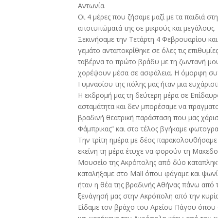
Αντωνία.
Οι 4 μέρες που ζήσαμε μαζί με τα παιδιά σ
αποτυπώματά της σε μικρούς και μεγάλους.
Ξεκινήσαμε την Τετάρτη 4 Φεβρουαρίου και
γεμάτο ανταποκρίθηκε σε όλες τις επιθυμίες
ταβέρνα το πρώτο βράδυ με τη ζωντανή μου
χορέψουν μέσα σε ασφάλεια. Η όμορφη συγ
Γυμνασίου της πόλης μας ήταν μια ευχάριστ
Η εκδρομή μας τη δεύτερη μέρα σε Επίδαυρ
ασταμάτητα και δεν μπορέσαμε να πραγματ
βραδινή θεατρική παράσταση που μας χάρι
Φάμπρικας” και στο τέλος βγήκαμε φωτογρα
Την τρίτη ημέρα με δέος παρακολουθήσαμ
εκείνη τη μέρα έτυχε να φορούν τη Μακεδ
Μουσείο της Ακρόπολης από δύο καταπληκτικ
καταλήξαμε στο Μall όπου φάγαμε και ψωνί
ήταν η θέα της βραδινής Αθήνας πάνω από 
ξενάγησή μας στην Ακρόπολη από την κυρία
Είδαμε τον βράχο του Αρείου Πάγου όπου