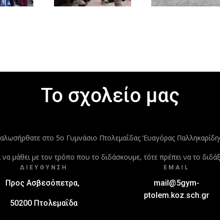
Το σχολείο μας
αλωσήρθατε στο 5ο Γυμνάσιο Πτολεμαΐδας ‘Ευαγόρας Παλληκαρίδης
εί να μάθει με τον τρόπο που το διδάσκουμε, τότε πρέπει να το διδά
ΔΙΕΎΘΥΝΣΗ
EMAIL
Προς Ασβεσόπετρα,
mail@5gym-
ptolem.koz.sch.gr
50200 Πτολεμαΐδα