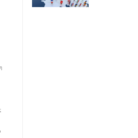
η
ς
ό