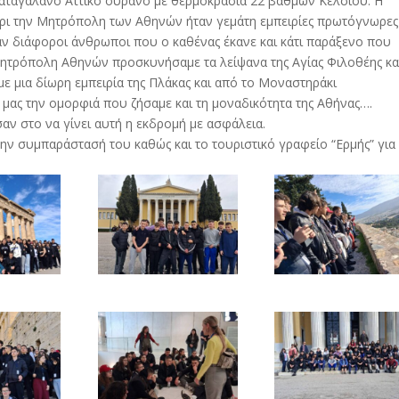
καταγάλανο Αττικό ουρανό με θερμοκρασία 22 βαθμών Κελσίου. Η
ρι την Μητρόπολη των Αθηνών ήταν γεμάτη εμπειρίες πρωτόγνωρες
ν διάφοροι άνθρωποι που ο καθένας έκανε και κάτι παράξενο που
ητρόπολη Αθηνών προσκυνήσαμε τα λείψανα της Αγίας Φιλοθέης κα
ε μια δίωρη εμπειρία της Πλάκας και από το Μοναστηράκι
μας την ομορφιά που ζήσαμε και τη μοναδικότητα της Αθήνας….
ν στο να γίνει αυτή η εκδρομή με ασφάλεια.
την συμπαράστασή του καθώς και το τουριστικό γραφείο “Ερμής” για