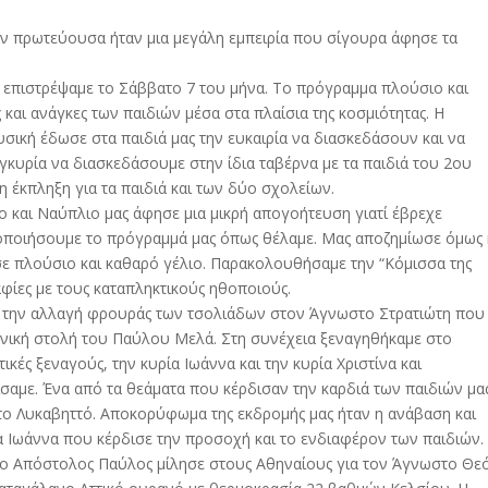
την πρωτεύουσα ήταν μια μεγάλη εμπειρία που σίγουρα άφησε τα
 επιστρέψαμε το Σάββατο 7 του μήνα. Το πρόγραμμα πλούσιο και
 και ανάγκες των παιδιών μέσα στα πλαίσια της κοσμιότητας. Η
σική έδωσε στα παιδιά μας την ευκαιρία να διασκεδάσουν και να
κυρία να διασκεδάσουμε στην ίδια ταβέρνα με τα παιδιά του 2ου
η έκπληξη για τα παιδιά και των δύο σχολείων.
ο και Ναύπλιο μας άφησε μια μικρή απογοήτευση γιατί έβρεχε
οποιήσουμε το πρόγραμμά μας όπως θέλαμε. Μας αποζημίωσε όμως 
σε πλούσιο και καθαρό γέλιο. Παρακολουθήσαμε την “Κόμισσα της
φίες με τους καταπληκτικούς ηθοποιούς.
ε την αλλαγή φρουράς των τσολιάδων στον Άγνωστο Στρατιώτη που
ονική στολή του Παύλου Μελά. Στη συνέχεια ξεναγηθήκαμε στο
ές ξεναγούς, την κυρία Ιωάννα και την κυρία Χριστίνα και
σαμε. Ένα από τα θεάματα που κέρδισαν την καρδιά των παιδιών μα
το Λυκαβηττό. Αποκορύφωμα της εκδρομής μας ήταν η ανάβαση και
 Ιωάννα που κέρδισε την προσοχή και το ενδιαφέρον των παιδιών.
 ο Απόστολος Παύλος μίλησε στους Αθηναίους για τον Άγνωστο Θε