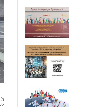
ύζη
λου