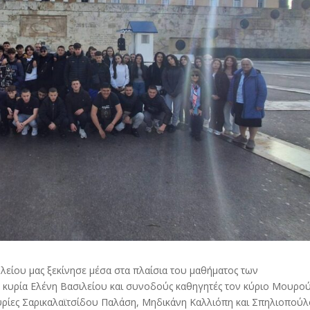
χολείου μας ξεκίνησε μέσα στα πλαίσια του μαθήματος των
 κυρία Ελένη Βασιλείου και συνοδούς καθηγητές τον κύριο Μουρο
κυρίες Σαρικαλαϊτσίδου Παλάση, Μηδικάνη Καλλιόπη και Σπηλιοπού