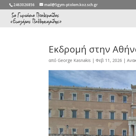
2463026856
mail@5gym-ptolem.koz.sch.gr
Εκδρομή στην Αθήν
από
George Kasnakis
|
Φεβ 11, 2026
|
Ανακ